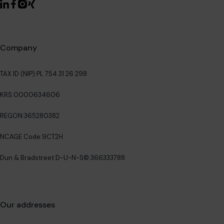
Company
TAX ID (NIP):
PL 754 31 26 298
KRS:
0000634606
REGON:
365280382
NCAGE Code:
9CT2H
Dun & Bradstreet D-U-N-S©:
366333788
Our addresses