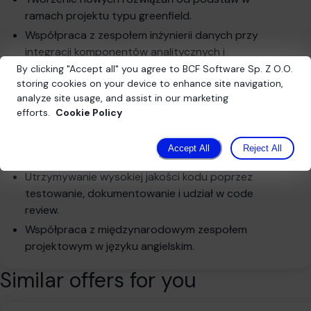
ramach projektu typu greenfield.
Współpraca z zespołem inżynierii danych przy
integracji komponentów analitycznych i
przetwarzania danych.
By clicking
"
Accept all
"
you agree to BCF Software Sp. Z O.O.
storing cookies on your device to enhance site navigation,
Udział w procesach DevOps – rozwój i
analyze site usage, and assist in our marketing
optymalizacja procesów CI/CD oraz
efforts.
Cookie Policy
automatyzacja wdrożeń.
Praca w zwinnym zespole programistycznym
Accept All
Reject All
zgodnie z metodyką Agile.
Utrzymywanie wysokiej jakości kodu poprzez
testowanie, dokumentowanie i udział w code
review.
Współpraca z międzynarodowym zespołem
projektowym w języku angielskim.
Similar offers for you