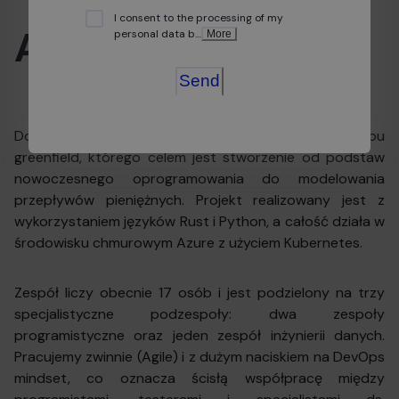
I consent to the processing of my
About position
personal data b
…
More
Send
Dołączysz do międzynarodowego projektu typu
greenfield, którego celem jest stworzenie od podstaw
nowoczesnego oprogramowania do modelowania
przepływów pieniężnych. Projekt realizowany jest z
wykorzystaniem języków Rust i Python, a całość działa w
środowisku chmurowym Azure z użyciem Kubernetes.
Zespół liczy obecnie 17 osób i jest podzielony na trzy
specjalistyczne podzespoły: dwa zespoły
programistyczne oraz jeden zespół inżynierii danych.
Pracujemy zwinnie (Agile) i z dużym naciskiem na DevOps
mindset, co oznacza ścisłą współpracę między