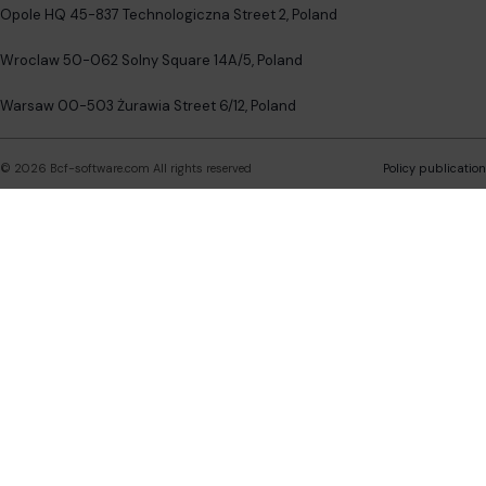
Opole HQ 45-837 Technologiczna Street 2, Poland
Wroclaw 50-062 Solny Square 14A/5, Poland
Warsaw 00-503 Żurawia Street 6/12, Poland
©
2026
Bcf-software.com
All rights reserved
Policy publication