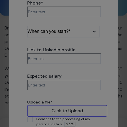
Phone
*
Share:
Bright Coders' Factory — our name speaks for us, as our
software sits in the hearts of global companies. We
provide customers with state-of-the-art technologies.
Our potential still grows, which is proven by the Forbes
Link to LinkedIn profile
Diamond and Great Place to Work Awards.
We're writing code to make people's lives easier. In BCF,
you will find your place and see that your work matters.
Expected salary
Our portfolio includes projects from more than 15
industries - so depending on your preferences and
stage of career, we're definitely going to find the right
Upload a file
*
one for you.
Click to Upload
I consent to the processing of my
personal data b
…
More