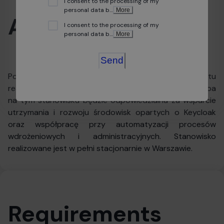
I consent to the processing of my
personal data b
…
More
About position
I consent to the processing of my
personal data b
…
More
Send
Poszukujemy DevOps Engineera do projektu
realizowanego dla klienta z sektora publicznego. Osoba
na tym stanowisku będzie odpowiedzialna za wsparcie
utrzymania i rozwoju środowisk opartych o Keycloak
oraz współpracę przy automatyzacji procesów
wdrożeniowych i administracyjnych. Stanowisko
realizowane jest w pełni stacjonarnie w Warszawie.
Requirements