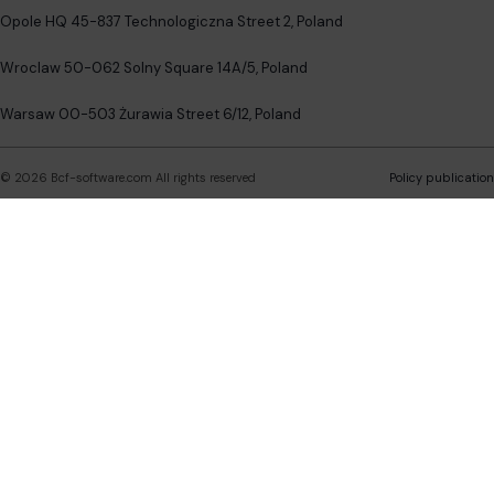
Opole HQ 45-837 Technologiczna Street 2, Poland
Wroclaw 50-062 Solny Square 14A/5, Poland
Warsaw 00-503 Żurawia Street 6/12, Poland
©
2026
Bcf-software.com
All rights reserved
Policy publication