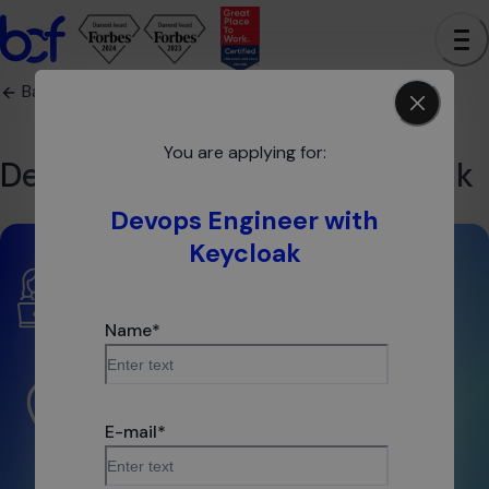
Back to offers
You are applying for:
Devops Engineer with Keycloak
Devops Engineer with
Keycloak
Experience
Name
*
3 - 5
years
Location
E-mail
*
Warszawa
Apply now