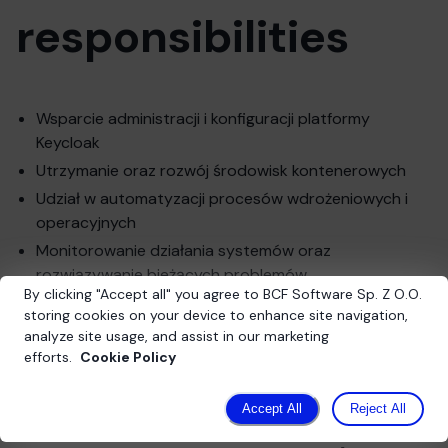
responsibilities
Wsparcie administracji i konfiguracji platformy
Keycloak
Utrzymanie oraz rozwój środowisk kontenerowych
Udział w automatyzacji procesów wdrożeniowych i
operacyjnych
Monitorowanie działania systemów oraz
rozwiązywanie bieżących problemów
By clicking
"
Accept all
"
you agree to BCF Software Sp. Z O.O.
Współpraca z zespołami projektowymi i
storing cookies on your device to enhance site navigation,
infrastrukturalnymi
analyze site usage, and assist in our marketing
efforts.
Cookie Policy
Similar offers for you
Accept All
Reject All