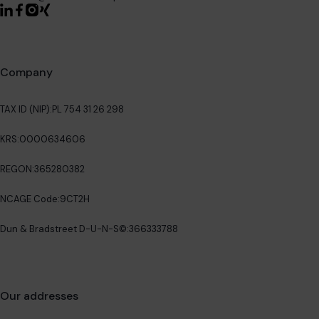
Company
TAX ID (NIP):
PL 754 31 26 298
KRS:
0000634606
REGON:
365280382
NCAGE Code:
9CT2H
Dun & Bradstreet D-U-N-S©:
366333788
Our addresses